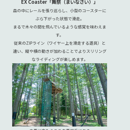
内容/message
EX Coaster「舞祭（まいなさい）」
森の中にレールを張り巡らし、小型のコースターに
ぶら下がった状態で滑走。
まるで木々の間を飛んでいるような感覚を味わえま
す。
従来のZIPライン（ワイヤー上を滑走する遊具）と
違い、縦や横の動きが加わることでよりスリリング
なライディングが楽しめます。
プライバシーポリシー
に同意します
I agree to the
privacy policy