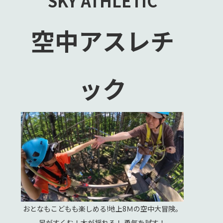
SKY ATHLETIC
空中アスレチ
ック
おとなもこどもも楽しめる!地上8Ｍの空中大冒険。
足がすくむ！木が揺れる！ 勇気を試す！