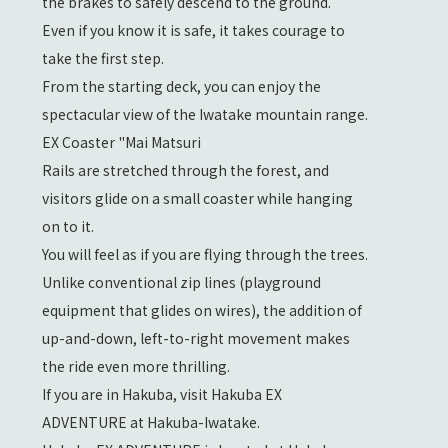
the brakes to safely descend to the ground.
Even if you know it is safe, it takes courage to
take the first step.
From the starting deck, you can enjoy the
spectacular view of the Iwatake mountain range.
EX Coaster "Mai Matsuri
Rails are stretched through the forest, and
visitors glide on a small coaster while hanging
on to it.
You will feel as if you are flying through the trees.
Unlike conventional zip lines (playground
equipment that glides on wires), the addition of
up-and-down, left-to-right movement makes
the ride even more thrilling.
If you are in Hakuba, visit Hakuba EX
ADVENTURE at Hakuba-Iwatake.