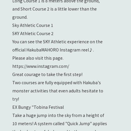
Long Course 1 is 8 meters above the ground,
and Short Course 2 is a little lower than the
ground.
Sky Athletic Course 1
SKY Athletic Course 2
You can see the SKY Athletic experience on the
official HakubaMAHORO Instagram reel♪.
Please also visit this page.
https://www.instagram.com/
Great courage to take the first step!
Two courses are fully equipped with Hakuba's
monster activities that even adults hesitate to
try!
EX Bungy "Tobina Festival
Take a huge jump into the sky from a height of
10 meters! A system called "Quick Jump" applies