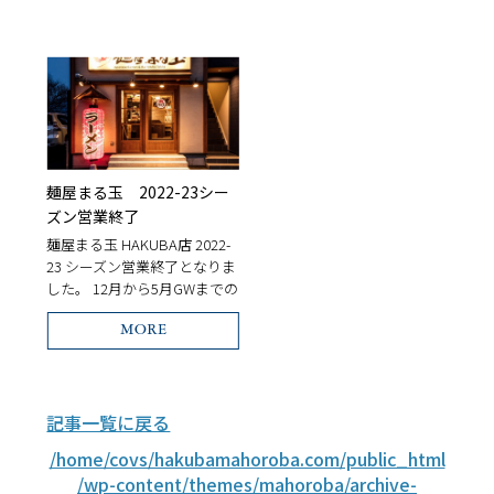
お楽しみください！ 1階の寝
内容/message
室3部屋及びバスタブ付き浴
室と2階のリビングダイニン
グを […]
麺屋まる玉 2022-23シー
ズン営業終了
麺屋まる玉 HAKUBA店 2022-
プライバシーポリシー
に同意します
23 シーズン営業終了となりま
I agree to the
privacy policy
した。 12月から5月GWまでの
役半年 本当に沢山のお客様に
ご利用頂き誠にありがとうご
MORE
ざいました。 笑顔の絶えない
あっと言う間の シーズンでは
ありました […]
記事一覧に戻る
/home/covs/hakubamahoroba.com/public_html
/wp-content/themes/mahoroba/archive-