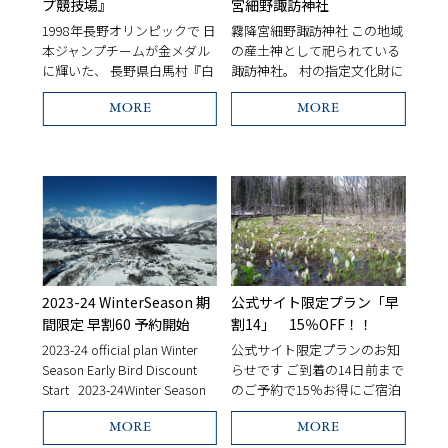
プ競技場』
宮細野諏訪神社
1998年長野オリンピックで 日
霧降宮細野諏訪神社 この地域
本ジャンプチームが金メダル
の産土神として祀られている
に輝いた、 長野県白馬村『白
諏訪神社。 村の指定文化財に
馬ジャンプ競技場』 営業時間
登録されています。 境内は木
内であれば、一般の方もリフ
陰が涼やかですが、荘厳な雰
MORE
MORE
トに乗ってスタートタワーに
囲気を空気がまとっていま
上がり、 ラージヒル・ノーマ
す。 目を引くのは杉の大木。
ルヒル各スタート地点に行く
とても立派です。 この大杉
[…]
は、 […]
お名前/name
2023-24 WinterSeason 期
公式サイト限定プラン「早
間限定 早割60 予約開始
割14」 15％OFF！！
2023-24 official plan Winter
公式サイト限定プランのお知
Season Early Bird Discount
らせです ご到着の14日前まで
メールアドレス/e-mail
Start 2023-24Winter Season
のご予約で15％お得にご宿泊
の予約開始のご案内です。
出来ます。 早めに計画を立
2023年12月18日から […]
て、お得にリゾートステイを
MORE
MORE