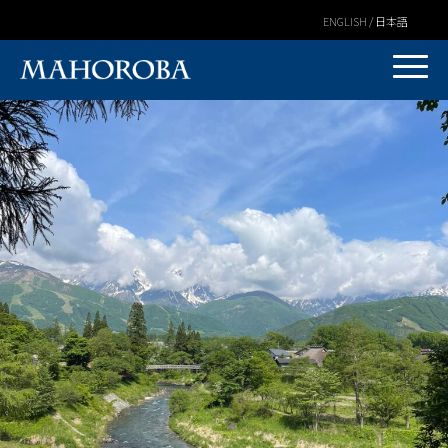
ENGLISH / 日本語
Warning
: Undefined variable $post_id in
/home/covs/hakubamahoroba.com/public_html/wp-
content/themes/mahoroba/mv/single.php
on line
3