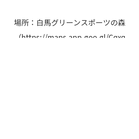
場所：白馬グリーンスポーツの森
（https://maps.app.goo.gl/Cqxq
ze5Fb8Ted4XY6）
キッチンカー営業：夕方〜花火終
了
・コーヒー、ハンバーガー、クレ
ープなどを店舗調整中
ご注意：駐車場や場内は暗くなり