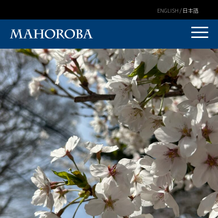
ENGLISH / 日本語
Warning
: Undefined variable $post_id in
/home/covs/hakubamahoroba.com/public_html/wp-
content/themes/mahoroba/mv/single.php
on line
3