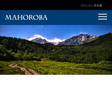
ENGLISH / 日本語
Warning
: Undefined variable $post_id in
/home/covs/hakubamahoroba.com/public_html/wp-
content/themes/mahoroba/mv/single.php
on line
3