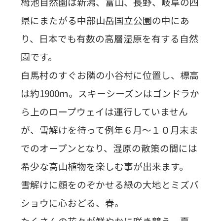
栂池自然園は新潟、富山、長野、岐阜の四
県にまたがる中部山岳国立公園の中にあ
り、日本でも有数の高層湿原を有する自然
園です。
白馬村のすぐお隣の小谷村に位置し、標高
は約1900ｍ。スキーシーズンはゴンドラか
ら上のロープウェイは運行していません
が、雪解けを待って例年６月～１０月末ま
でのオープンとなり、湿原の散策の間には
希少な高山植物を楽しむ事が出来ます。
雪解けに顔をのぞかせる緑の大地とミズバ
ショウに心おどる、春。
たくさんの花々が鮮やかに咲き競う、夏。