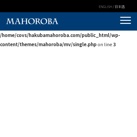
ENGLISH / 日本語
Warning
: Undefined variable $post_id in
/home/covs/hakubamahoroba.com/public_html/wp-
content/themes/mahoroba/mv/single.php
on line
3