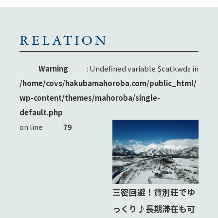
RELATION
Warning
: Undefined variable $catkwds in
/home/covs/hakubamahoroba.com/public_html/
wp-content/themes/mahoroba/single-
default.php
on line
79
三密回避！貸別荘でゆ
っくり♪長期滞在も可