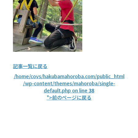
記事一覧に戻る
/home/covs/hakubamahoroba.com/public_html
/wp-content/themes/mahoroba/single-
default.php on line
38
">前のページに戻る