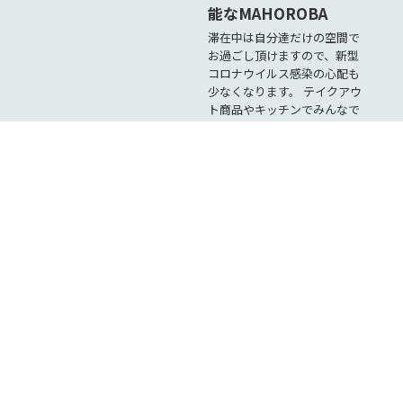
能なMAHOROBA
滞在中は自分達だけの空間で
お過ごし頂けますので、新型
コロナウイルス感染の心配も
少なくなります。 テイクアウ
ト商品やキッチンでみんなで
料理などをすればさらに安全
にお過ごし頂けますね！ 鍵
の受け渡しもありません。な
ぜなら事 […]
MORE
新店舗
白馬アクティビティク
RAMENBAR マルタ
ーポン付きプランのご